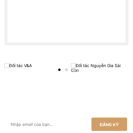
ĐĂNG KÝ NHẬN ƯU ĐÃI TỪ HODICARE
Đăng ký ngay để nhận khuyến mãi từ HODICARE
ĐĂNG KÝ