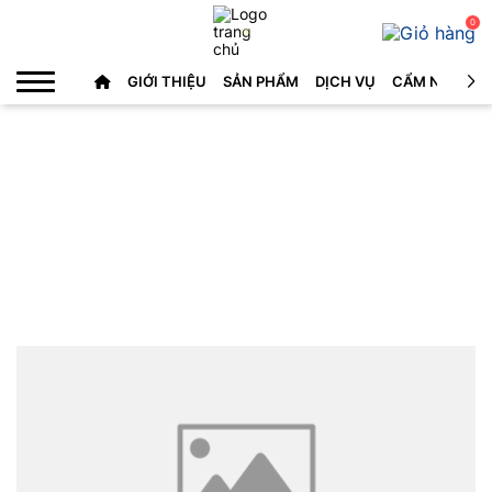
0
GIỚI THIỆU
SẢN PHẨM
DỊCH VỤ
CẨM NANG C
LIÊN HỆ
Liên hệ