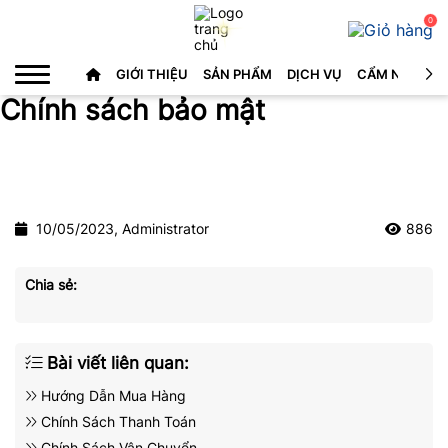
0
GIỚI THIỆU
SẢN PHẨM
DỊCH VỤ
CẨM NANG C
Chính sách bảo mật
Chính sách
Chính sách bảo mật
10/05/2023, Administrator
886
Chia sẻ:
Bài viết liên quan:
Hướng Dẫn Mua Hàng
Chính Sách Thanh Toán
Chính Sách Vận Chuyển