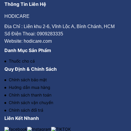
Thông Tin Liên Hệ
HODICARE
Địa Chỉ : Liên khu 2-6, Vĩnh Lộc A, Bình Chánh, HCM
Số Điện Thoại: 0909283335
Website: hodicare.com
Danh Mục Sản Phẩm
Thuốc cho cá
Quy Định & Chính Sách
Chính sách bảo mật
Hướng dẫn mua hàng
Chính sách thanh toán
Chính sách vận chuyển
Chính sách đổi trả
Liên Kết Nhanh