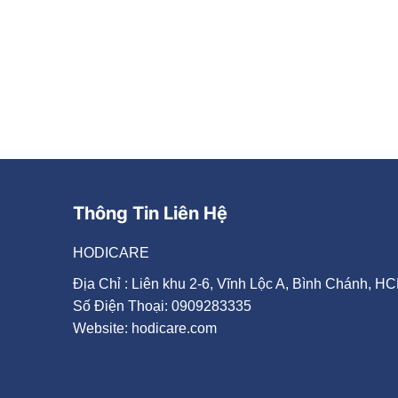
ĐĂNG KÝ NHẬN ƯU ĐÃI T
Đăng ký ngay để nhận khuyến mãi từ HODICARE
Thông Tin Liên Hệ
HODICARE
Địa Chỉ : Liên khu 2-6, Vĩnh Lộc A, Bình Chánh, H
Số Điện Thoại: 0909283335
Website: hodicare.com