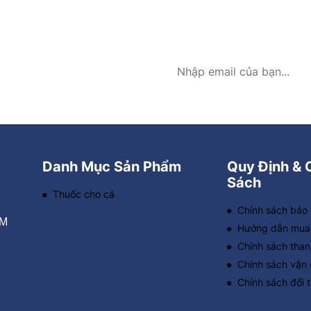
Ừ HODICARE
Danh Mục Sản Phẩm
Quy Định & 
Sách
Thuốc cho cá
Chính sách bảo
CM
Hướng dẫn mua
Chính sách than
Chính sách vận
Chính sách đổi t