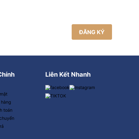
ĐĂNG KÝ
Chính
Liên Kết Nhanh
 mật
 hàng
h toán
 chuyển
rả